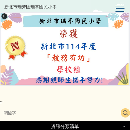
跳
新北市瑞芳區瑞亭國民小學
到
主
要
內
容
區
:::
資訊分類清單