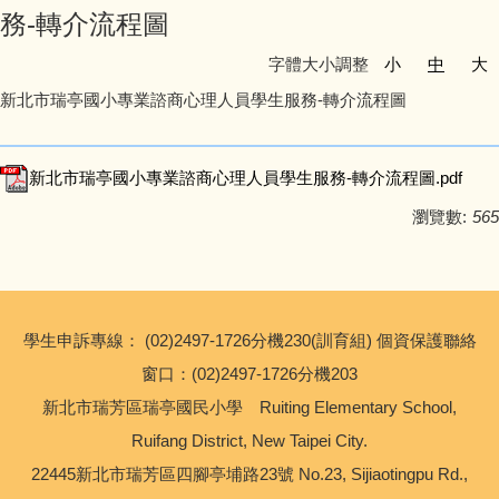
務-轉介流程圖
友善校園專區
字體大小調整
小
中
大
主題宣導專區
新北市瑞亭國小專業諮商心理人員學生服務-轉介流程圖
政策宣導與相關資源
新北市瑞亭國小專業諮商心理人員學生服務-轉介流程圖.pdf
健康宣導專區
瀏覽數:
565
校園環境教育專區
新北市家庭教育中心
學生申訴專線： (02)2497-1726分機230(訓育組) 個資保護聯絡
窗口：(02)2497-1726分機203
瑞亭教育基金會
新北市瑞芳區瑞亭國民小學 Ruiting Elementary School,
公職人員利益衝突迴避專區
Ruifang District, New Taipei City.
22445新北市瑞芳區四腳亭埔路23號 No.23, Sijiaotingpu Rd.,
生活英語專區