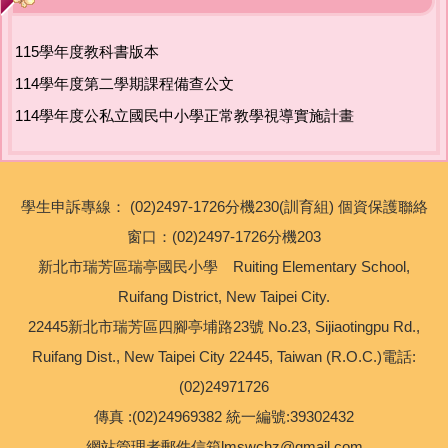
友善校園專區
115學年度教科書版本
主題宣導專區
114學年度第二學期課程備查公文
114學年度公私立國民中小學正常教學視導實施計畫
政策宣導與相關資源
健康宣導專區
學生申訴專線： (02)2497-1726分機230(訓育組) 個資保護聯絡
校園環境教育專區
窗口：(02)2497-1726分機203
新北市瑞芳區瑞亭國民小學 Ruiting Elementary School,
新北市家庭教育中心
Ruifang District, New Taipei City.
22445新北市瑞芳區四腳亭埔路23號 No.23, Sijiaotingpu Rd.,
瑞亭教育基金會
Ruifang Dist., New Taipei City 22445, Taiwan (R.O.C.)電話:
(02)24971726
公職人員利益衝突迴避專區
傳真 :(02)24969382 統一編號:39302432
生活英語專區
網站管理者郵件信箱lmswchz@gmail.com