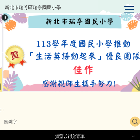
跳
新北市瑞芳區瑞亭國民小學
到
主
要
內
容
區
:::
資訊分類清單