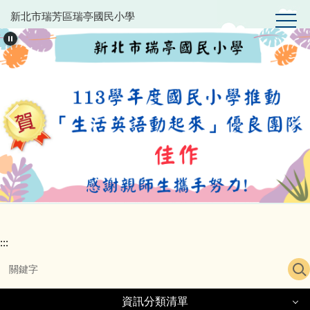
跳
新北市瑞芳區瑞亭國民小學
到
主
要
內
容
區
:::
資訊分類清單