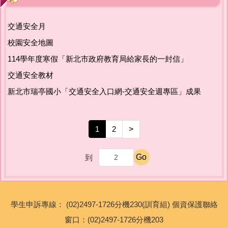
友善校園專區
交通安全月
主題宣導專區
校園安全地圖
114學年度寒假「新北市政府教育局給家長的一封信」
政策宣導與相關資源
交通安全教材
新北市瑞亭國小「交通安全入口網-交通安全週專區」成果
健康宣導專區
校園環境教育專區
1
2
>
新北市家庭教育中心
Go
到
瑞亭教育基金會
公職人員利益衝突迴避專區
學生申訴專線： (02)2497-1726分機230(訓育組) 個資保護聯絡
窗口：(02)2497-1726分機203
生活英語專區