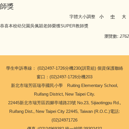
師獎
友善校園專區
字體大小調整
小
中
大
主題宣導專區
恭喜本校幼兒園吳佩穎老師榮獲SUPER教師獎
瀏覽數:
2762
政策宣導與相關資源
健康宣導專區
校園環境教育專區
學生申訴專線： (02)2497-1726分機230(訓育組) 個資保護聯絡
窗口：(02)2497-1726分機203
新北市家庭教育中心
新北市瑞芳區瑞亭國民小學 Ruiting Elementary School,
Ruifang District, New Taipei City.
瑞亭教育基金會
22445新北市瑞芳區四腳亭埔路23號 No.23, Sijiaotingpu Rd.,
Ruifang Dist., New Taipei City 22445, Taiwan (R.O.C.)電話:
公職人員利益衝突迴避專區
(02)24971726
生活英語專區
傳真 :(02)24969382 統一編號:39302432