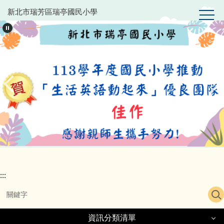
跳
新北市瑞芳區瑞亭國民小學
到
主
要
內
容
區
:::
資訊分類清單