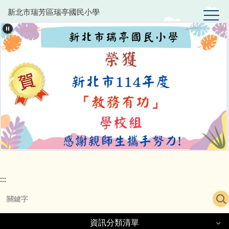
跳
新北市瑞芳區瑞亭國民小學
到
主
要
內
容
區
:::
資訊分類清單