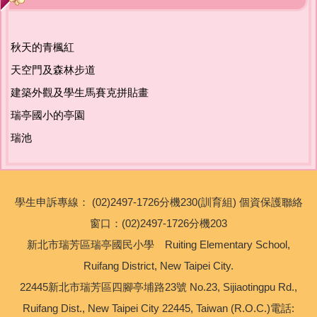
友善校園專區
秋天的青楓紅
主題宣導專區
天空門及森林步道
政策宣導與相關資源
建築外觀及學生馬賽克拼貼畫
瑞亭國小的亭園
健康宣導專區
瑞池
校園環境教育專區
學生申訴專線： (02)2497-1726分機230(訓育組) 個資保護聯絡
新北市家庭教育中心
窗口：(02)2497-1726分機203
瑞亭教育基金會
新北市瑞芳區瑞亭國民小學 Ruiting Elementary School,
Ruifang District, New Taipei City.
公職人員利益衝突迴避專區
22445新北市瑞芳區四腳亭埔路23號 No.23, Sijiaotingpu Rd.,
Ruifang Dist., New Taipei City 22445, Taiwan (R.O.C.)電話:
生活英語專區