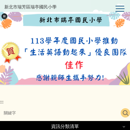
跳
新北市瑞芳區瑞亭國民小學
到
主
要
內
容
區
:::
資訊分類清單