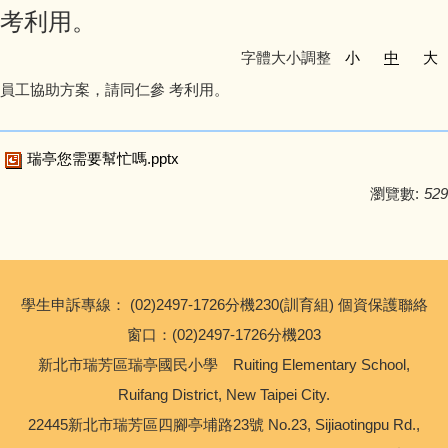
考利用。
友善校園專區
字體大小調整
小
中
大
主題宣導專區
員工協助方案，請同仁參 考利用。
政策宣導與相關資源
瑞亭您需要幫忙嗎.pptx
健康宣導專區
瀏覽數:
529
校園環境教育專區
新北市家庭教育中心
學生申訴專線： (02)2497-1726分機230(訓育組) 個資保護聯絡
窗口：(02)2497-1726分機203
瑞亭教育基金會
新北市瑞芳區瑞亭國民小學 Ruiting Elementary School,
公職人員利益衝突迴避專區
Ruifang District, New Taipei City.
22445新北市瑞芳區四腳亭埔路23號 No.23, Sijiaotingpu Rd.,
生活英語專區