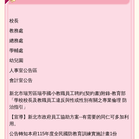
友善校園專區
校長
主題宣導專區
教務處
政策宣導與相關資源
總務處
學輔處
健康宣導專區
幼兒園
人事室公告區
校園環境教育專區
會計室公告
新北市家庭教育中心
新北市瑞芳區瑞亭國小教職員工聘約(契約書)附錄-教育部
「學校校長及教職員工違反與性或性別有關之專業倫理 防
瑞亭教育基金會
治指引」
【宣導】新北市政府員工協助方案--有需要的同仁可多加利
公職人員利益衝突迴避專區
用。
公告轉知本府115年度全民國防教育訓練實施計畫1份
生活英語專區