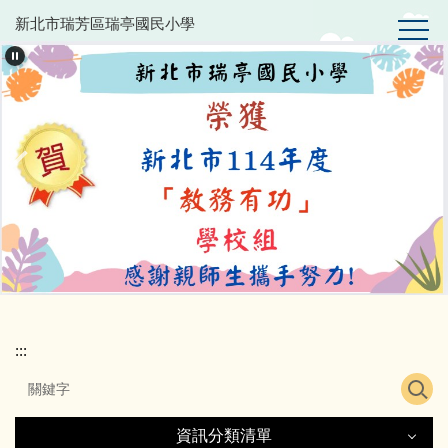
跳
新北市瑞芳區瑞亭國民小學
到
主
要
內
容
區
:::
資訊分類清單