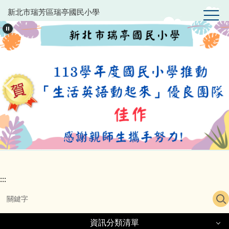
跳
新北市瑞芳區瑞亭國民小學
到
主
要
內
容
區
:::
資訊分類清單