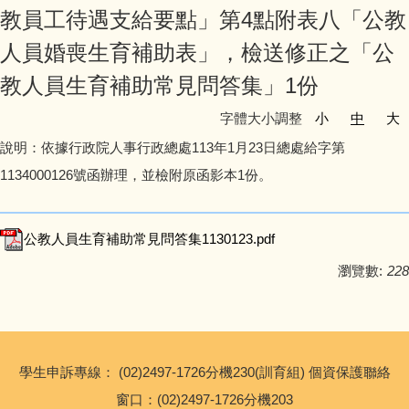
教員工待遇支給要點」第4點附表八「公教
友善校園專區
人員婚喪生育補助表」，檢送修正之「公
主題宣導專區
教人員生育補助常見問答集」1份
政策宣導與相關資源
字體大小調整
小
中
大
說明：依據行政院人事行政總處113年1月23日總處給字第
健康宣導專區
1134000126號函辦理，並檢附原函影本1份。
校園環境教育專區
公教人員生育補助常見問答集1130123.pdf
新北市家庭教育中心
瀏覽數:
228
瑞亭教育基金會
公職人員利益衝突迴避專區
學生申訴專線： (02)2497-1726分機230(訓育組) 個資保護聯絡
窗口：(02)2497-1726分機203
生活英語專區