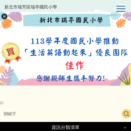
跳
新北市瑞芳區瑞亭國民小學
到
主
要
內
容
區
:::
資訊分類清單