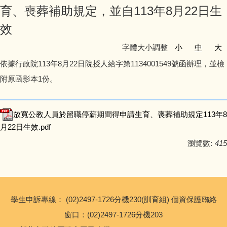
育、喪葬補助規定，並自113年8月22日生
友善校園專區
效
主題宣導專區
字體大小調整
小
中
大
依據行政院113年8月22日院授人給字第1134001549號函辦理，並檢
政策宣導與相關資源
附原函影本1份。
健康宣導專區
放寬公教人員於留職停薪期間得申請生育、喪葬補助規定113年8
校園環境教育專區
月22日生效.pdf
瀏覽數:
415
新北市家庭教育中心
瑞亭教育基金會
公職人員利益衝突迴避專區
學生申訴專線： (02)2497-1726分機230(訓育組) 個資保護聯絡
窗口：(02)2497-1726分機203
生活英語專區