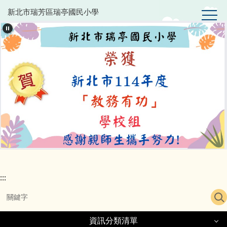
跳
新北市瑞芳區瑞亭國民小學
到
主
要
內
容
區
:::
資訊分類清單