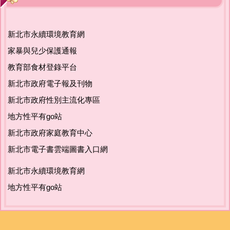
友善校園專區
新北市永續環境教育網
主題宣導專區
家暴與兒少保護通報
政策宣導與相關資源
教育部食材登錄平台
新北市政府電子報及刊物
健康宣導專區
新北市政府性別主流化專區
地方性平有go站
校園環境教育專區
新北市政府家庭教育中心
新北市家庭教育中心
新北市電子書雲端圖書入口網
新北市永續環境教育網
瑞亭教育基金會
地方性平有go站
公職人員利益衝突迴避專區
生活英語專區