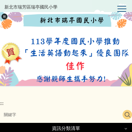
跳
新北市瑞芳區瑞亭國民小學
到
主
要
內
容
區
:::
資訊分類清單