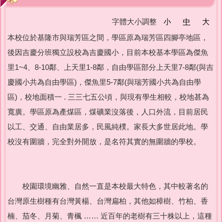
友善校園專區
字體大小調整
小
中
大
本校位於基隆市與瑞芳區之間，學區原為瑞芳區四腳亭地區，
主題宣導專區
後因吉慶分班獨立設校為吉慶國小，目前本校基本學區為傑魚
政策宣導與相關資源
里1~4、8-10鄰、上天里1-8鄰，自由學區部分上天里7-8鄰(與吉
慶國小共為自由學區)，傑魚里5-7鄰(與瑞芳國小共為自由學
健康宣導專區
區)，校地面積一 . 三三七五公頃，與現有學生相較，校地甚為
寬廣。學區原為產煤區，煤礦業沒落後，人口外流，目前居民
校園環境教育專區
以工、交通、自由業居多，民風純樸。家長大多世居此地。學
校沒有圍牆，完全對外開放，是名符其實的無圍牆的學校。
新北市家庭教育中心
瑞亭教育基金會
校園環境幽雅、自然一直是本校最大特色，其中較著名的
公職人員利益衝突迴避專區
台灣原生樹種有台灣黃楊、台灣扁柏，其他如樟樹、竹柏、香
楠、茄冬、月菊、青楓 …… 近百年的老樹有三十株以上，這種
生活英語專區