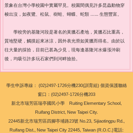
景象在台灣小學校園中實屬罕見。校園間偶見許多昆蟲動物穿
正常教學化專區
梭出沒，如夜鷺、松鼠、樹蛙、蝴蝶、蛇類 …... 生態豐富。
校外人士協助教學專區
學校旁的基隆河段是著名的黃臘石產地，黃臘石比重高，
質地堅硬，觸摸起來冰涼，因外表光滑如黃臘而得名。由於以
往大量的採拾，目前已甚為少見，現每逢基隆河水爆漲沖刷
後，均吸引許多玩石家們到河畔撿拾。
學生申訴專線： (02)2497-1726分機230(訓育組) 個資保護聯絡
窗口：(02)2497-1726分機203
新北市瑞芳區瑞亭國民小學 Ruiting Elementary School,
Ruifang District, New Taipei City.
22445新北市瑞芳區四腳亭埔路23號 No.23, Sijiaotingpu Rd.,
Ruifang Dist., New Taipei City 22445, Taiwan (R.O.C.)電話: