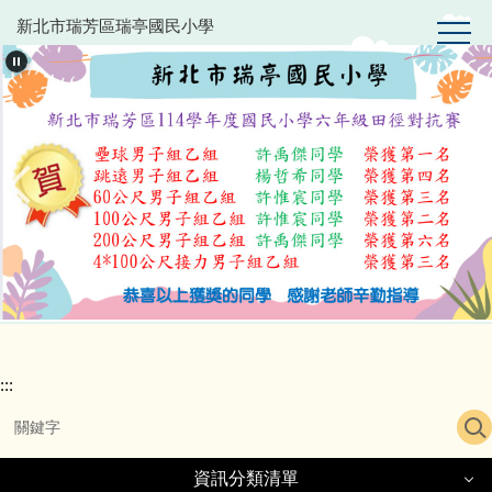
跳
新北市瑞芳區瑞亭國民小學
到
主
要
內
容
區
:::
資訊分類清單