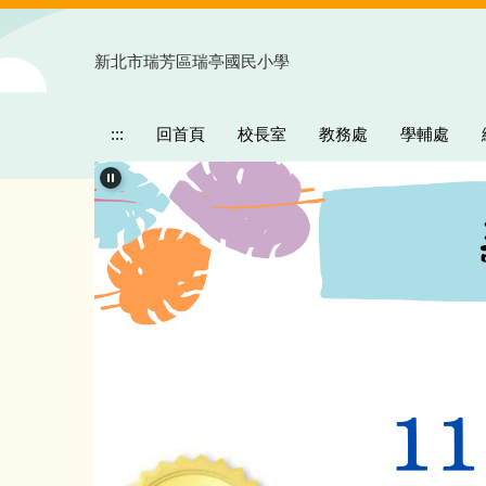
跳
到
新北市瑞芳區瑞亭國民小學
主
要
內
:::
回首頁
校長室
教務處
學輔處
容
區