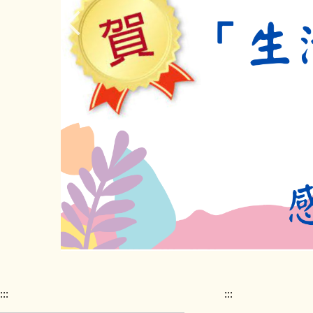
:::
:::