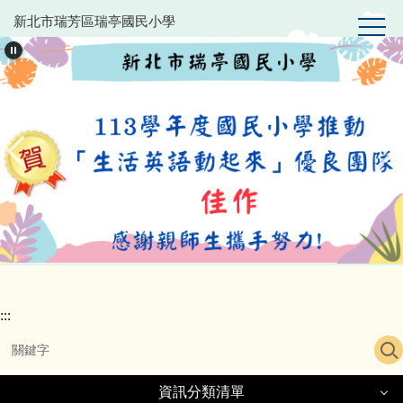
跳
新北市瑞芳區瑞亭國民小學
到
主
要
內
容
區
:::
資訊分類清單