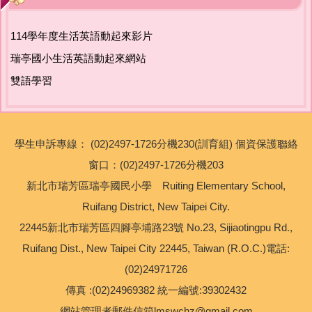
友善校園專區
114學年度生活英語動起來影片
主題宣導專區
瑞亭國小生活英語動起來網站
雙語學習
政策宣導與相關資源
健康宣導專區
學生申訴專線： (02)2497-1726分機230(訓育組) 個資保護聯絡
校園環境教育專區
窗口：(02)2497-1726分機203
新北市瑞芳區瑞亭國民小學 Ruiting Elementary School,
新北市家庭教育中心
Ruifang District, New Taipei City.
22445新北市瑞芳區四腳亭埔路23號 No.23, Sijiaotingpu Rd.,
瑞亭教育基金會
Ruifang Dist., New Taipei City 22445, Taiwan (R.O.C.)電話:
(02)24971726
公職人員利益衝突迴避專區
傳真 :(02)24969382 統一編號:39302432
生活英語專區
網站管理者郵件信箱lmswchz@gmail.com