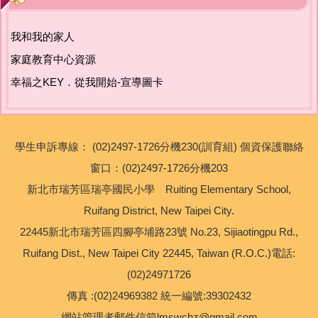
友善校園專區
我和我的家人
主題宣導專區
家庭教育中心資源
幸福之KEY．從我開始-宣導圖卡
政策宣導與相關資源
健康宣導專區
學生申訴專線： (02)2497-1726分機230(訓育組) 個資保護聯絡
校園環境教育專區
窗口：(02)2497-1726分機203
新北市瑞芳區瑞亭國民小學 Ruiting Elementary School,
新北市家庭教育中心
Ruifang District, New Taipei City.
22445新北市瑞芳區四腳亭埔路23號 No.23, Sijiaotingpu Rd.,
瑞亭教育基金會
Ruifang Dist., New Taipei City 22445, Taiwan (R.O.C.)電話:
(02)24971726
公職人員利益衝突迴避專區
傳真 :(02)24969382 統一編號:39302432
生活英語專區
網站管理者郵件信箱lmswchz@gmail.com