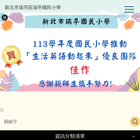
跳
新北市瑞芳區瑞亭國民小學
到
主
要
內
容
區
:::
資訊分類清單